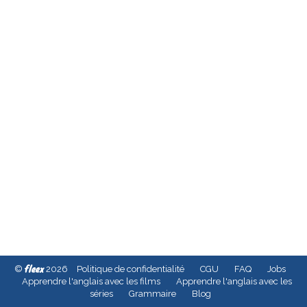
fleex
©
2026
Politique de confidentialité
CGU
FAQ
Jobs
Apprendre l'anglais avec les films
Apprendre l'anglais avec les
séries
Grammaire
Blog