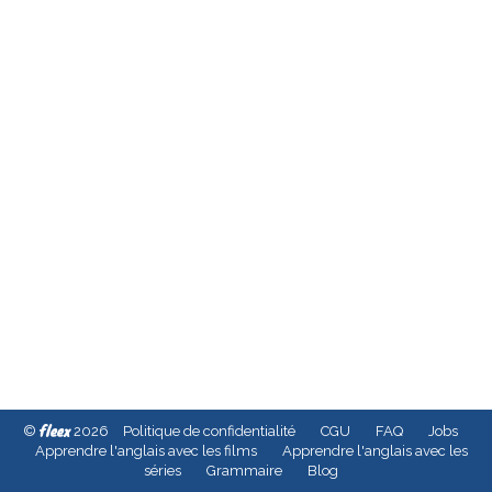
fleex
©
2026
Politique de confidentialité
CGU
FAQ
Jobs
Apprendre l'anglais avec les films
Apprendre l'anglais avec les
séries
Grammaire
Blog