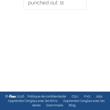
punched out
fleex
©
2026
Politique de confidentialité
CGU
FAQ
Jobs
Apprendre l'anglais avec les films
Apprendre l'anglais avec les
séries
Grammaire
Blog