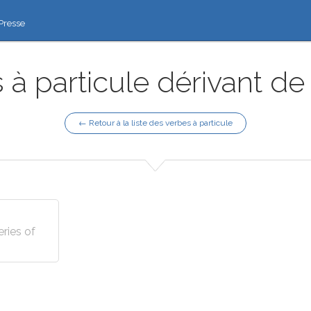
Presse
 à particule dérivant de 
← Retour à la liste des verbes à particule
eries of