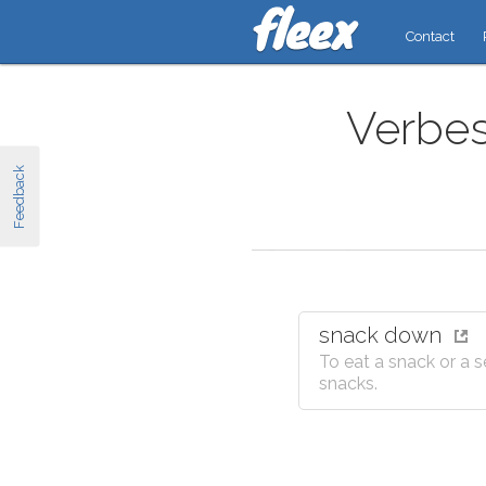
Contact
Verbes
Feedback
snack down
To eat a snack or a s
snacks.