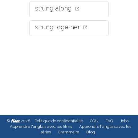
strung along
strung together
fleex
©
2026
Politique de confidentialité
CGU
FAQ
Jobs
Apprendre l'anglais avec les films
Apprendre l'anglais avec les
séries
Grammaire
Blog