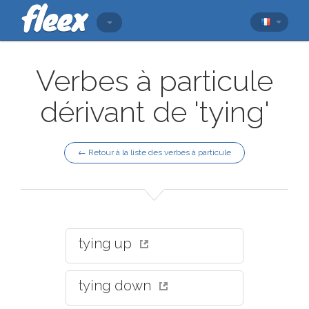
Verbes à particule
dérivant de 'tying'
← Retour à la liste des verbes à particule
tying up
tying down