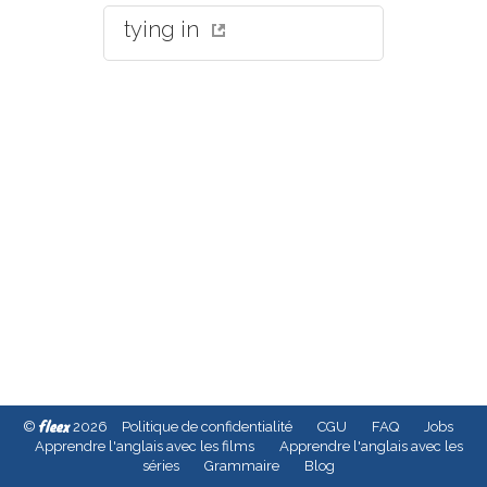
tying in
fleex
©
2026
Politique de confidentialité
CGU
FAQ
Jobs
Apprendre l'anglais avec les films
Apprendre l'anglais avec les
séries
Grammaire
Blog