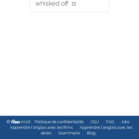
whisked off
fleex
©
2026
Politique de confidentialité
CGU
FAQ
Jobs
Apprendre l'anglais avec les films
Apprendre l'anglais avec les
séries
Grammaire
Blog