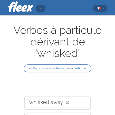
Verbes à particule
dérivant de
'whisked'
← Retour à la liste des verbes à particule
whisked away