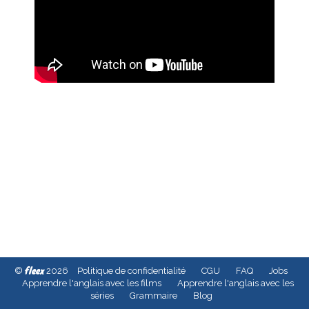
fleex
©
2026
Politique de confidentialité
CGU
FAQ
Jobs
Apprendre l'anglais avec les films
Apprendre l'anglais avec les
séries
Grammaire
Blog