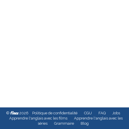
fleex
©
2026
Politique de confidentialité
CGU
FAQ
Jobs
Apprendre l'anglais avec les films
Apprendre l'anglais avec les
séries
Grammaire
Blog