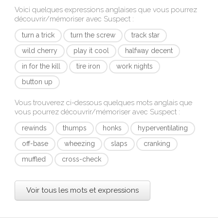
Voici quelques expressions anglaises que vous pourrez
découvrir/mémoriser avec
Suspect
:
turn a trick
turn the screw
track star
wild cherry
play it cool
halfway decent
in for the kill
tire iron
work nights
button up
Vous trouverez ci-dessous quelques mots anglais que
vous pourrez découvrir/mémoriser avec
Suspect
:
rewinds
thumps
honks
hyperventilating
off-base
wheezing
slaps
cranking
muffled
cross-check
Voir tous les mots et expressions