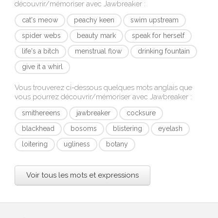
découvrir/mémoriser avec
Jawbreaker
:
cat's meow
peachy keen
swim upstream
spider webs
beauty mark
speak for herself
life's a bitch
menstrual flow
drinking fountain
give it a whirl
Vous trouverez ci-dessous quelques mots anglais que
vous pourrez découvrir/mémoriser avec
Jawbreaker
:
smithereens
jawbreaker
cocksure
blackhead
bosoms
blistering
eyelash
loitering
ugliness
botany
Voir tous les mots et expressions