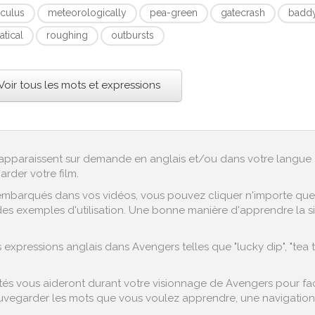
iculus
meteorologically
pea-green
gatecrash
badd
atical
roughing
outbursts
Voir tous les mots et expressions
ex apparaissent sur demande en anglais et/ou dans votre langue 
arder votre film.
embarqués dans vos vidéos, vous pouvez cliquer n'importe quel 
es exemples d'utilisation. Une bonne manière d'apprendre la sig
xpressions anglais dans Avengers telles que "lucky dip", "tea t
s vous aideront durant votre visionnage de Avengers pour facil
vegarder les mots que vous voulez apprendre, une navigation fa
.