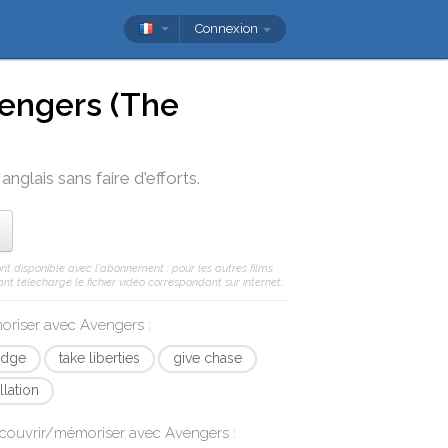
Connexion
engers (The
nglais sans faire d'efforts.
ont disponible avec l'abonnement ; pour les autres films
nt téléchargé le fichier vidéo correspondant sur internet.
moriser avec
Avengers
:
 edge
take liberties
give chase
llation
écouvrir/mémoriser avec
Avengers
: