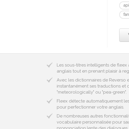
ap
fan
Les sous-titres intelligents de fle
anglais tout en prenant plaisir à reg
Avec les dictionnaires de Reverso 
instantanément ses traductions et d
"meteorologically" ou "pea-green".
Fleex détecte automatiquement les e
pour perfectionner votre anglais.
De nombreuses autres fonctionnalité
vocabulaire personnalisée pour sau
prononciation lente des dialogues..