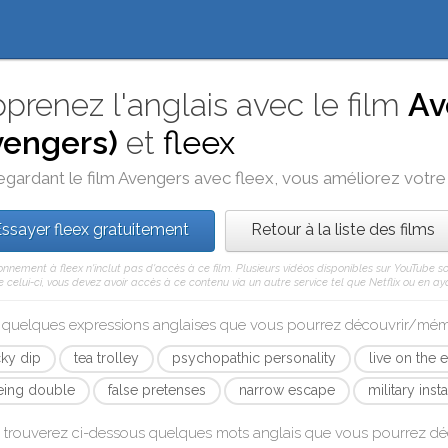
prenez l'anglais avec le film
Av
vengers)
et
fleex
egardant le film
Avengers
avec
fleex
, vous améliorez votre a
ssayer fleex gratuitement
Retour à la liste des films
nnement à fleex n'inclut pas d'accès à ce film. Plusieurs vidéos disponibles sur YouTube s
celui-ci, vous devez avoir accès à ce contenu via un autre service tel que Netflix ou en aya
i quelques expressions anglaises que vous pourrez découvrir/mé
cky dip
tea trolley
psychopathic personality
live on the
eing double
false pretenses
narrow escape
military insta
 trouverez ci-dessous quelques mots anglais que vous pourrez d