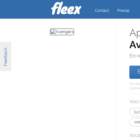
Contact
Presse
Ap
A
Feedback
En r
E
Un abo
comme 
Voic
lu
se
Vous