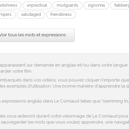
udishness
unpractical
mudguards
signorina
flabber
mpers
sabotaged
friendliness
Voir tous les mots et expressions
ex apparaissent sur demande en anglais et/ou dans votre langue 
arder votre film.
embarqués dans vos vidéos, vous pouvez cliquer n'importe quel 
es exemples d'utilisation. Une bonne manière d'apprendre la sig
xpressions anglais dans Le Corniaud telles que "swimming trunk
s vous aideront durant votre visionnage de Le Corniaud pour fac
sauvegarder les mots que vous voulez apprendre, une navigation
.