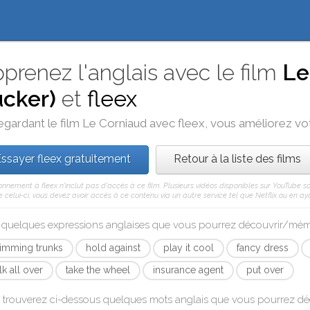
prenez l'anglais avec le film
Le
cker)
et
fleex
egardant le film
Le Corniaud
avec
fleex
, vous améliorez votr
ssayer fleex gratuitement
Retour à la liste des films
nnement à fleex n'inclut pas d'accès à ce film. Plusieurs vidéos disponibles sur YouTube s
celui-ci, vous devez avoir accès à ce contenu via un autre service tel que Netflix ou en aya
i quelques expressions anglaises que vous pourrez découvrir/mé
imming trunks
hold against
play it cool
fancy dress
k all over
take the wheel
insurance agent
put over
 trouverez ci-dessous quelques mots anglais que vous pourrez d