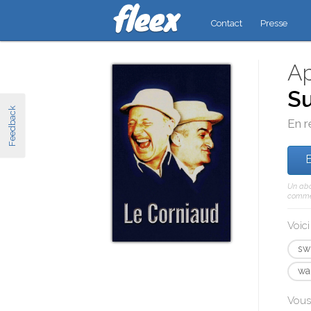
Contact
Presse
Ap
Su
Feedback
En r
E
Un abo
comme 
Voic
sw
wal
Vous