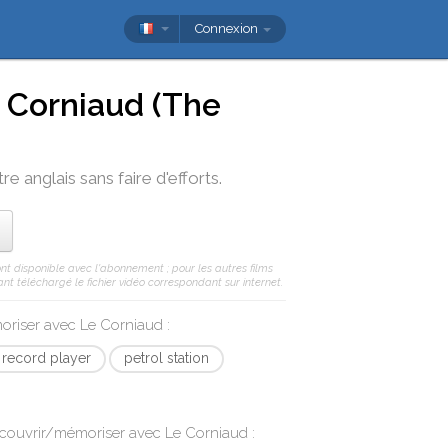
Connexion
 Corniaud (The
e anglais sans faire d'efforts.
ont disponible avec l'abonnement ; pour les autres films
nt téléchargé le fichier vidéo correspondant sur internet.
moriser avec
Le Corniaud
:
record player
petrol station
écouvrir/mémoriser avec
Le Corniaud
: