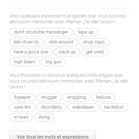
Voici quelques expressions anglaises que vous pourrez
découvrir/mémoriser avec
Maman, j'ai raté l'avion !
:
don't shoot the messenger
tape up
talk down to
dick around
shop class
have a good one
crack up
get used
high beam
big gun
Vous trouverez ci-dessous quelques mots anglais que
vous pourrez découvrir/mémoriser avec
Maman, j'ai raté
l'avion !
:
flypaper
druggie
wriggling
helluva
sure-fire
disorderly
videotapes
backdoor
in-laws
stung
Voir tous les mots et expressions