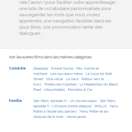
raté l'avion ! pour faciliter votre apprentissage :
une liste de vocabulaire personnalisée pour
sauvegarder les mots que vous voulez
apprendre, une navigation facilitée dans les
sous-titres, une prononciation lente des
dialogues...
Voir les autres films dans les mêmes catégories :
Comédie
Deadpool
Forrest Gump
Moi, moche et
méchant
Les nouveaux héros
Le Loup de Wall
Street
Vice-versa
Là-haut
Retour vers le
futur
Pirates des Caraïbes : La Malédiction du Black
Pearl
Intouchables
Monstres & Cie
Famille
Star Wars, épisode IV : Un nouvel espoir
Star Wars,
épisode V - L'Empire contre-attaque
WALL·E
Harry
Potter à l'école des sorciers
Harry Potter et les
reliques de la mort - 2ème partie