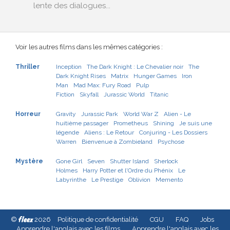
lente des dialogues...
Voir les autres films dans les mêmes catégories :
Thriller
Inception
The Dark Knight : Le Chevalier noir
The
Dark Knight Rises
Matrix
Hunger Games
Iron
Man
Mad Max: Fury Road
Pulp
Fiction
Skyfall
Jurassic World
Titanic
Horreur
Gravity
Jurassic Park
World War Z
Alien - Le
huitième passager
Prometheus
Shining
Je suis une
légende
Aliens : Le Retour
Conjuring - Les Dossiers
Warren
Bienvenue à Zombieland
Psychose
Mystère
Gone Girl
Seven
Shutter Island
Sherlock
Holmes
Harry Potter et l'Ordre du Phénix
Le
Labyrinthe
Le Prestige
Oblivion
Memento
fleex
©
2026
Politique de confidentialité
CGU
FAQ
Jobs
Apprendre l'anglais avec les films
Apprendre l'anglais avec les