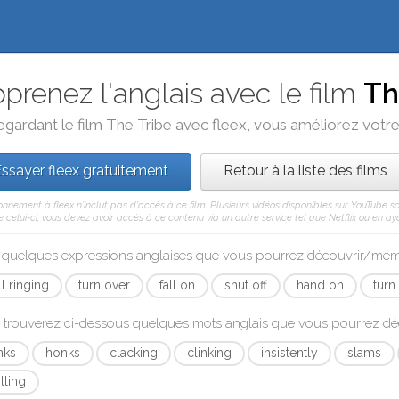
prenez l'anglais avec le film
Th
egardant le film
The Tribe
avec
fleex
, vous améliorez votre 
ssayer fleex gratuitement
Retour à la liste des films
nnement à fleex n'inclut pas d'accès à ce film. Plusieurs vidéos disponibles sur YouTube s
celui-ci, vous devez avoir accès à ce contenu via un autre service tel que Netflix ou en aya
i quelques expressions anglaises que vous pourrez découvrir/mé
l ringing
turn over
fall on
shut off
hand on
turn
 trouverez ci-dessous quelques mots anglais que vous pourrez d
nks
honks
clacking
clinking
insistently
slams
tling