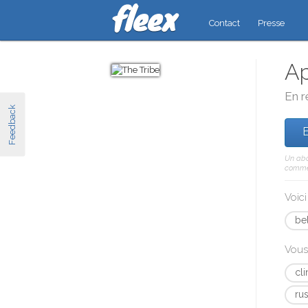
Contact
Presse
Ap
En r
Feedback
E
Un abo
comme 
Voic
bel
Vous
cli
rus