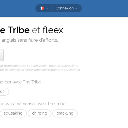
Connexion
e Tribe
et
fleex
anglais sans faire d'efforts.
ont disponible avec l'abonnement ; pour les autres films
nt téléchargé le fichier vidéo correspondant sur internet.
moriser avec
The Tribe
:
 off
écouvrir/mémoriser avec
The Tribe
:
squeaking
chirping
crackling