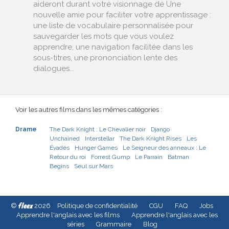
aideront durant votre visionnage de Une
nouvelle amie pour faciliter votre apprentissage :
une liste de vocabulaire personnalisée pour
sauvegarder les mots que vous voulez
apprendre, une navigation facilitée dans les
sous-titres, une prononciation lente des
dialogues...
Voir les autres films dans les mêmes catégories :
Drame
The Dark Knight : Le Chevalier noir
Django
Unchained
Interstellar
The Dark Knight Rises
Les
Évadés
Hunger Games
Le Seigneur des anneaux : Le
Retour du roi
Forrest Gump
Le Parrain
Batman
Begins
Seul sur Mars
fleex
©
2026
Politique de confidentialité
CGU
FAQ
Jobs
Apprendre l'anglais avec les films
Apprendre l'anglais avec les
séries
Grammaire
Blog