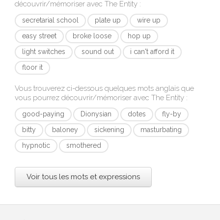
découvrir/mémoriser avec
The Entity
:
secretarial school
plate up
wire up
easy street
broke loose
hop up
light switches
sound out
i can't afford it
floor it
Vous trouverez ci-dessous quelques mots anglais que
vous pourrez découvrir/mémoriser avec
The Entity
:
good-paying
Dionysian
dotes
fly-by
bitty
baloney
sickening
masturbating
hypnotic
smothered
Voir tous les mots et expressions