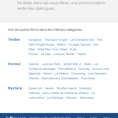
facilitée dans les sous-titres, une prononciation
lente des dialogues...
Voir les autres films dans les mêmes catégories :
Thriller
Inception
The Dark Knight : Le Chevalier noir
The
Dark Knight Rises
Matrix
Hunger Games
Iron
Man
Mad Max: Fury Road
Pulp
Fiction
Skyfall
Jurassic World
Titanic
Horreur
Gravity
Jurassic Park
World War Z
Alien - Le
huitième passager
Prometheus
Shining
Je suis une
légende
Aliens : Le Retour
Conjuring - Les Dossiers
Warren
Bienvenue à Zombieland
Psychose
Mystère
Gone Girl
Seven
Shutter Island
Sherlock
Holmes
Harry Potter et l'Ordre du Phénix
Le
Labyrinthe
Le Prestige
Oblivion
Memento