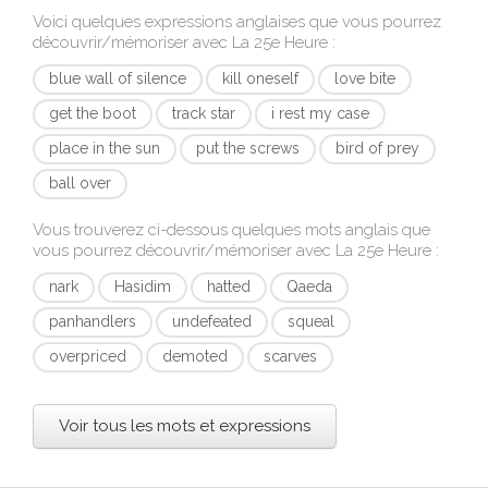
Voici quelques expressions anglaises que vous pourrez
découvrir/mémoriser avec
La 25e Heure
:
blue wall of silence
kill oneself
love bite
get the boot
track star
i rest my case
place in the sun
put the screws
bird of prey
ball over
Vous trouverez ci-dessous quelques mots anglais que
vous pourrez découvrir/mémoriser avec
La 25e Heure
:
nark
Hasidim
hatted
Qaeda
panhandlers
undefeated
squeal
overpriced
demoted
scarves
Voir tous les mots et expressions