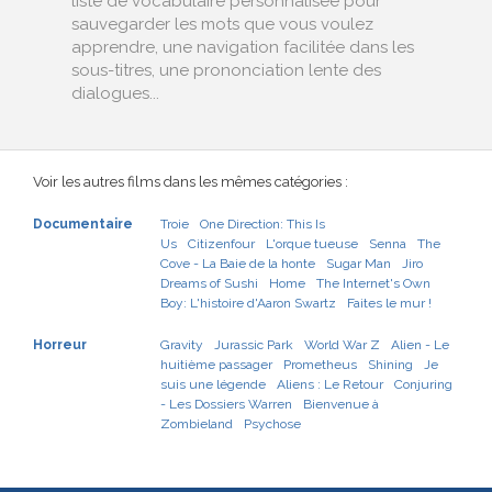
liste de vocabulaire personnalisée pour
sauvegarder les mots que vous voulez
apprendre, une navigation facilitée dans les
sous-titres, une prononciation lente des
dialogues...
Voir les autres films dans les mêmes catégories :
Documentaire
Troie
One Direction: This Is
Us
Citizenfour
L'orque tueuse
Senna
The
Cove - La Baie de la honte
Sugar Man
Jiro
Dreams of Sushi
Home
The Internet's Own
Boy: L'histoire d'Aaron Swartz
Faites le mur !
Horreur
Gravity
Jurassic Park
World War Z
Alien - Le
huitième passager
Prometheus
Shining
Je
suis une légende
Aliens : Le Retour
Conjuring
- Les Dossiers Warren
Bienvenue à
Zombieland
Psychose