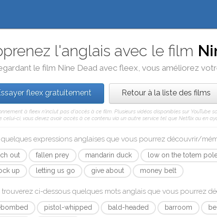
prenez l'anglais avec le film
Ni
egardant le film
Nine Dead
avec
fleex
, vous améliorez votre
ssayer fleex gratuitement
Retour à la liste des films
nnement à fleex n'inclut pas d'accès à ce film. Plusieurs vidéos disponibles sur YouTube s
celui-ci, vous devez avoir accès à ce contenu via un autre service tel que Netflix ou en aya
i quelques expressions anglaises que vous pourrez découvrir/mé
tch out
fallen prey
mandarin duck
low on the totem pol
ock up
letting us go
give about
money belt
 trouverez ci-dessous quelques mots anglais que vous pourrez d
rebombed
pistol-whipped
bald-headed
barroom
be