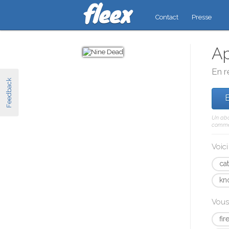
Contact
Presse
Ap
En r
Feedback
E
Un abo
comme 
Voic
ca
kn
Vous
fi