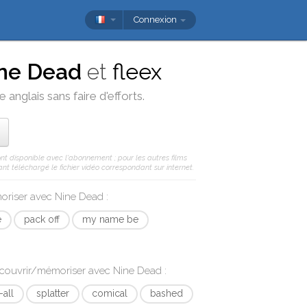
Connexion
ne Dead
et
fleex
 anglais sans faire d'efforts.
ont disponible avec l'abonnement ; pour les autres films
nt téléchargé le fichier vidéo correspondant sur internet.
moriser avec
Nine Dead
:
e
pack off
my name be
écouvrir/mémoriser avec
Nine Dead
:
-all
splatter
comical
bashed