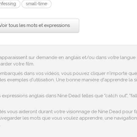
nfessing
small-time
Voir tous les mots et expressions
ex apparaissent sur demande en anglais et/ou dans votre langue 
arder votre film.
embarqués dans vos vidéos, vous pouvez cliquer n'importe quel 
es exemples d'utilisation. Une bonne manière d'apprendre la sig
expressions anglais dans Nine Dead telles que "catch out", "fa
s vous aideront durant votre visionnage de Nine Dead pour faci
vegarder les mots que vous voulez apprendre, une navigation fa
.