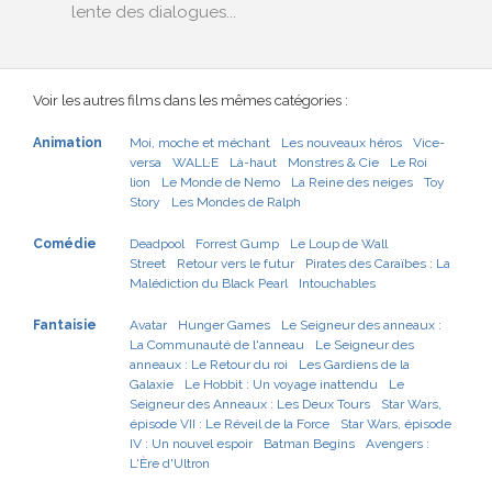
lente des dialogues...
Voir les autres films dans les mêmes catégories :
Animation
Moi, moche et méchant
Les nouveaux héros
Vice-
versa
WALL·E
Là-haut
Monstres & Cie
Le Roi
lion
Le Monde de Nemo
La Reine des neiges
Toy
Story
Les Mondes de Ralph
Comédie
Deadpool
Forrest Gump
Le Loup de Wall
Street
Retour vers le futur
Pirates des Caraïbes : La
Malédiction du Black Pearl
Intouchables
Fantaisie
Avatar
Hunger Games
Le Seigneur des anneaux :
La Communauté de l'anneau
Le Seigneur des
anneaux : Le Retour du roi
Les Gardiens de la
Galaxie
Le Hobbit : Un voyage inattendu
Le
Seigneur des Anneaux : Les Deux Tours
Star Wars,
épisode VII : Le Réveil de la Force
Star Wars, épisode
IV : Un nouvel espoir
Batman Begins
Avengers :
L'Ère d'Ultron