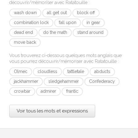
découvrir/mémoriser avec
Ratatouille
:
wash down
all get out
block off
combination lock
fall upon
in gear
dead end
do the math
stand around
move back
Vous trouverez ci-dessous quelques mots anglais que
vous pourrez découvrir/mémoriser avec
Ratatouille
:
Olmec
cloudless
tattletale
abducts
jackhammer
sledgehammer
Confederacy
crowbar
admirer
frantic
Voir tous les mots et expressions