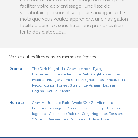
faciliter votre apprentissage : une liste de
vocabulaire personnalisée pour sauvegarder les
mots que vous voulez apprendre, une navigation
facilitée dans les sous-titres, une prononciation
lente des dialogues...
Voir les autres films dans les mêmes catégories :
Drame
The Dark Knight : Le Chevalier noir
Django
Unchained
Interstellar
The Dark Knight Rises
Les
Évadés
Hunger Games
Le Seigneur des anneaux : Le
Retour du roi
Forrest Gump
Le Parrain
Batman
Begins
Seul sur Mars
Horreur
Gravity
Jurassic Park
World War Z
Alien - Le
huitième passager
Prometheus
Shining
Je suis une
légende
Aliens : Le Retour
Conjuring - Les Dossiers
Warren
Bienvenue à Zombieland
Psychose