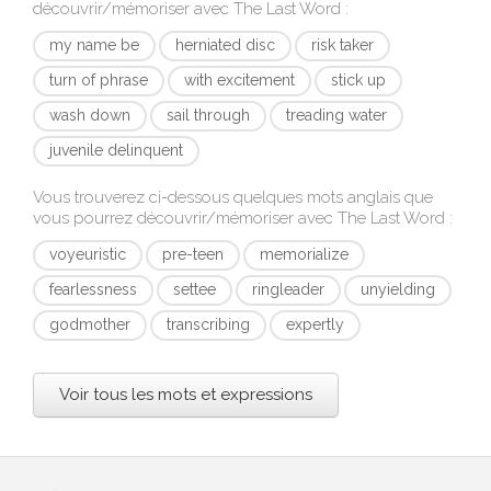
découvrir/mémoriser avec
The Last Word
:
my name be
herniated disc
risk taker
turn of phrase
with excitement
stick up
wash down
sail through
treading water
juvenile delinquent
Vous trouverez ci-dessous quelques mots anglais que
vous pourrez découvrir/mémoriser avec
The Last Word
:
voyeuristic
pre-teen
memorialize
fearlessness
settee
ringleader
unyielding
godmother
transcribing
expertly
Voir tous les mots et expressions