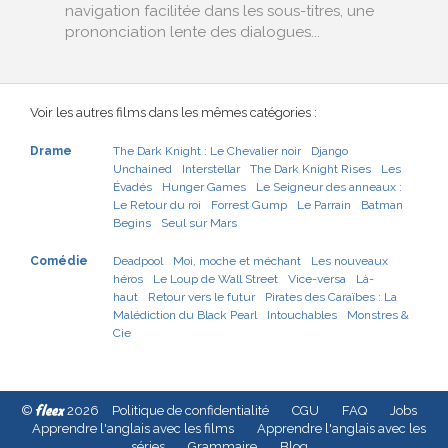
navigation facilitée dans les sous-titres, une
prononciation lente des dialogues...
Voir les autres films dans les mêmes catégories :
Drame
The Dark Knight : Le Chevalier noir
Django
Unchained
Interstellar
The Dark Knight Rises
Les
Évadés
Hunger Games
Le Seigneur des anneaux :
Le Retour du roi
Forrest Gump
Le Parrain
Batman
Begins
Seul sur Mars
Comédie
Deadpool
Moi, moche et méchant
Les nouveaux
héros
Le Loup de Wall Street
Vice-versa
Là-
haut
Retour vers le futur
Pirates des Caraïbes : La
Malédiction du Black Pearl
Intouchables
Monstres &
Cie
fleex
©
2026
Politique de confidentialité
CGU
FAQ
Jobs
Apprendre l'anglais avec les films
Apprendre l'anglais avec les
séries
Grammaire
Blog