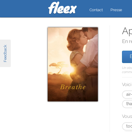
Contact
Presse
Ap
En r
Feedback
E
Un abo
comme 
Voic
air
th
Vous
to