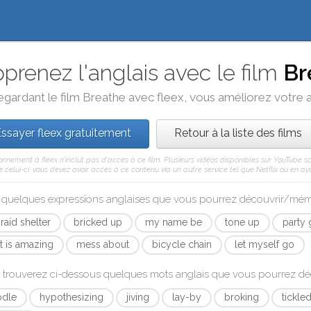
prenez l'anglais avec le film
Br
egardant le film
Breathe
avec
fleex
, vous améliorez votre an
ssayer fleex gratuitement
Retour à la liste des films
nnement à fleex n'inclut pas d'accès à ce film. Plusieurs vidéos disponibles sur YouTube s
celui-ci, vous devez avoir accès à ce contenu via un autre service tel que Netflix ou en aya
i quelques expressions anglaises que vous pourrez découvrir/mé
-raid shelter
bricked up
my name be
tone up
party
at is amazing
mess about
bicycle chain
let myself go
 trouverez ci-dessous quelques mots anglais que vous pourrez d
odle
hypothesizing
jiving
lay-by
broking
tickle