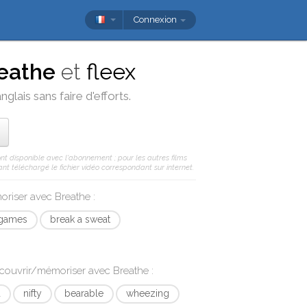
Connexion
eathe
et
fleex
glais sans faire d'efforts.
ont disponible avec l'abonnement ; pour les autres films
nt téléchargé le fichier vidéo correspondant sur internet.
moriser avec
Breathe
:
 games
break a sweat
écouvrir/mémoriser avec
Breathe
:
d
nifty
bearable
wheezing