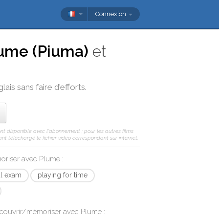
Connexion
ume (Piuma)
et
ais sans faire d'efforts.
ont disponible avec l'abonnement ; pour les autres films
nt téléchargé le fichier vidéo correspondant sur internet.
moriser avec
Plume
:
al exam
playing for time
écouvrir/mémoriser avec
Plume
: