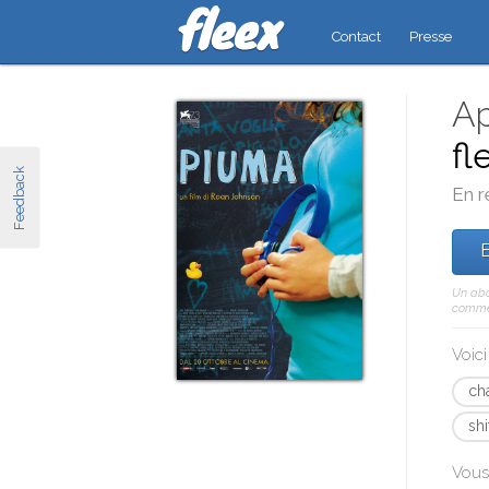
Contact
Presse
Ap
fl
Feedback
En r
E
Un abo
comme 
Voic
cha
sh
Vous