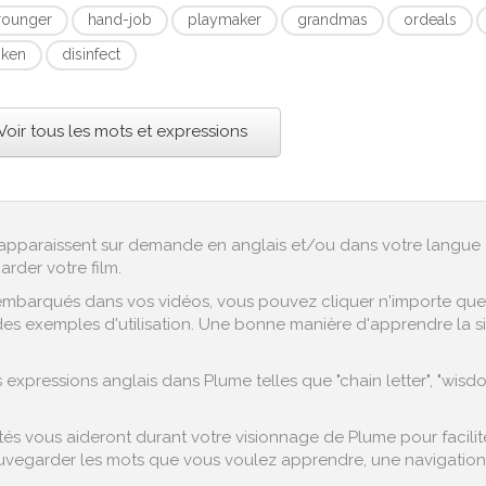
rounger
hand-job
playmaker
grandmas
ordeals
ken
disinfect
Voir tous les mots et expressions
ex apparaissent sur demande en anglais et/ou dans votre langue 
arder votre film.
embarqués dans vos vidéos, vous pouvez cliquer n'importe quel 
es exemples d'utilisation. Une bonne manière d'apprendre la si
expressions anglais dans Plume telles que "chain letter", "wis
s vous aideront durant votre visionnage de Plume pour facilite
vegarder les mots que vous voulez apprendre, une navigation fa
.