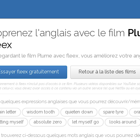
prenez l'anglais avec le film
Pl
eex
egardant le film
Plume
avec
fleex
, vous améliorez votre angl
ssayer fleex gratuitement
Retour à la liste des films
nnement à fleex n'inclut pas d'accès à ce film. Plusieurs vidéos disponibles sur YouTube s
celui-ci, vous devez avoir accès à ce contenu via un autre service tel que Netflix ou en aya
i quelques expressions anglaises que vous pourrez découvrir/mé
in letter
wisdom tooth
quieten down
spare tyre
or
itting myself
absolute zero
let myself go
looks around
 trouverez ci-dessous quelques mots anglais que vous pourrez d