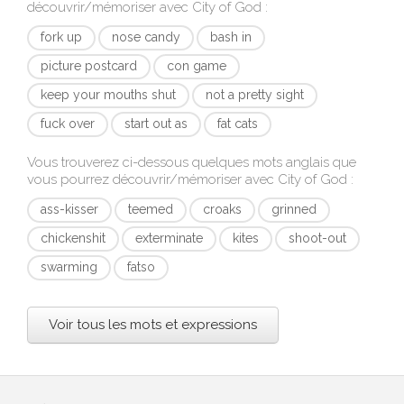
découvrir/mémoriser avec
City of God
:
fork up
nose candy
bash in
picture postcard
con game
keep your mouths shut
not a pretty sight
fuck over
start out as
fat cats
Vous trouverez ci-dessous quelques mots anglais que
vous pourrez découvrir/mémoriser avec
City of God
:
ass-kisser
teemed
croaks
grinned
chickenshit
exterminate
kites
shoot-out
swarming
fatso
Voir tous les mots et expressions