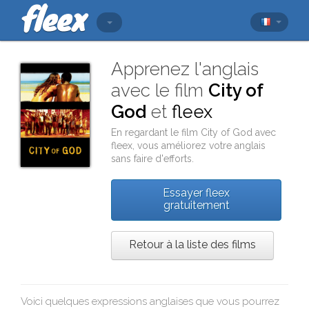
Apprenez l'anglais
avec le film
City of
God
et
fleex
En regardant le film
City of God
avec
fleex
, vous améliorez votre anglais
sans faire d'efforts.
Essayer fleex
gratuitement
Retour à la liste des films
Voici quelques expressions anglaises que vous pourrez