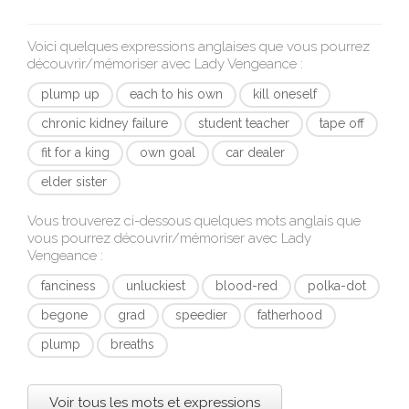
Voici quelques expressions anglaises que vous pourrez
découvrir/mémoriser avec
Lady Vengeance
:
plump up
each to his own
kill oneself
chronic kidney failure
student teacher
tape off
fit for a king
own goal
car dealer
elder sister
Vous trouverez ci-dessous quelques mots anglais que
vous pourrez découvrir/mémoriser avec
Lady
Vengeance
:
fanciness
unluckiest
blood-red
polka-dot
begone
grad
speedier
fatherhood
plump
breaths
Voir tous les mots et expressions