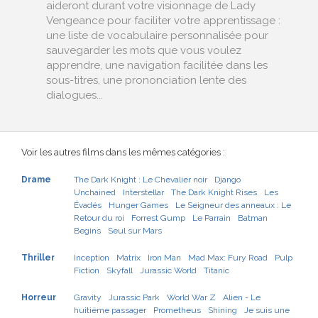
aideront durant votre visionnage de Lady
Vengeance pour faciliter votre apprentissage :
une liste de vocabulaire personnalisée pour
sauvegarder les mots que vous voulez
apprendre, une navigation facilitée dans les
sous-titres, une prononciation lente des
dialogues...
Voir les autres films dans les mêmes catégories :
Drame
The Dark Knight : Le Chevalier noir
Django
Unchained
Interstellar
The Dark Knight Rises
Les
Évadés
Hunger Games
Le Seigneur des anneaux : Le
Retour du roi
Forrest Gump
Le Parrain
Batman
Begins
Seul sur Mars
Thriller
Inception
Matrix
Iron Man
Mad Max: Fury Road
Pulp
Fiction
Skyfall
Jurassic World
Titanic
Horreur
Gravity
Jurassic Park
World War Z
Alien - Le
huitième passager
Prometheus
Shining
Je suis une