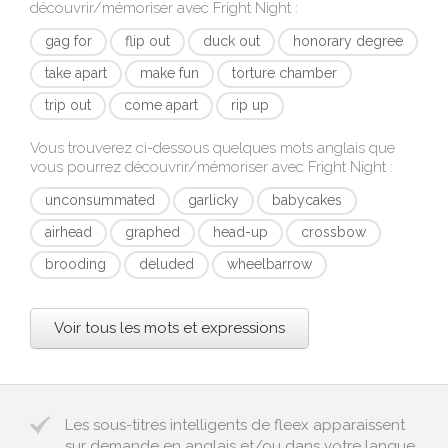
découvrir/mémoriser avec
Fright Night
:
gag for
flip out
duck out
honorary degree
take apart
make fun
torture chamber
trip out
come apart
rip up
Vous trouverez ci-dessous quelques mots anglais que
vous pourrez découvrir/mémoriser avec
Fright Night
:
unconsummated
garlicky
babycakes
airhead
graphed
head-up
crossbow
brooding
deluded
wheelbarrow
Voir tous les mots et expressions
Les sous-titres intelligents de fleex apparaissent
sur demande en anglais et/ou dans votre langue