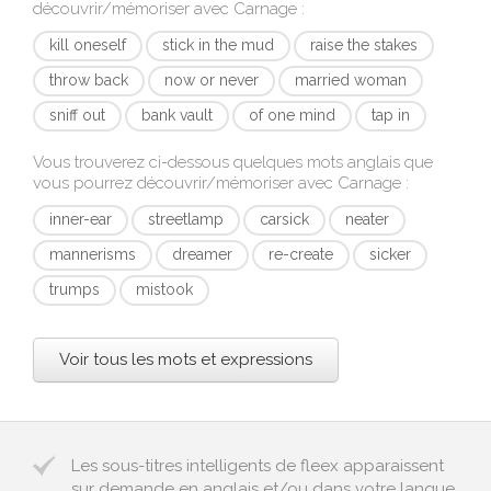
découvrir/mémoriser avec
Carnage
:
kill oneself
stick in the mud
raise the stakes
throw back
now or never
married woman
sniff out
bank vault
of one mind
tap in
Vous trouverez ci-dessous quelques mots anglais que
vous pourrez découvrir/mémoriser avec
Carnage
:
inner-ear
streetlamp
carsick
neater
mannerisms
dreamer
re-create
sicker
trumps
mistook
Voir tous les mots et expressions
Les sous-titres intelligents de fleex apparaissent
sur demande en anglais et/ou dans votre langue