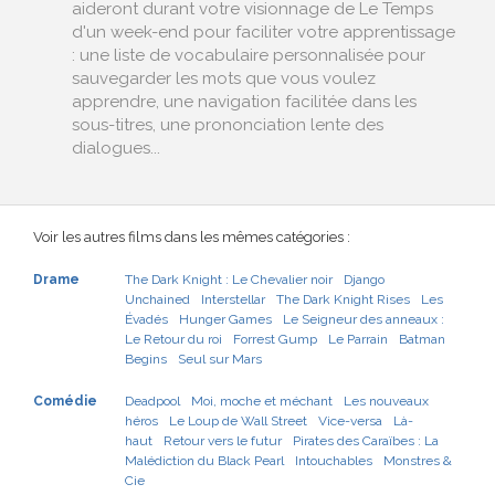
aideront durant votre visionnage de Le Temps
d'un week-end pour faciliter votre apprentissage
: une liste de vocabulaire personnalisée pour
sauvegarder les mots que vous voulez
apprendre, une navigation facilitée dans les
sous-titres, une prononciation lente des
dialogues...
Voir les autres films dans les mêmes catégories :
Drame
The Dark Knight : Le Chevalier noir
Django
Unchained
Interstellar
The Dark Knight Rises
Les
Évadés
Hunger Games
Le Seigneur des anneaux :
Le Retour du roi
Forrest Gump
Le Parrain
Batman
Begins
Seul sur Mars
Comédie
Deadpool
Moi, moche et méchant
Les nouveaux
héros
Le Loup de Wall Street
Vice-versa
Là-
haut
Retour vers le futur
Pirates des Caraïbes : La
Malédiction du Black Pearl
Intouchables
Monstres &
Cie