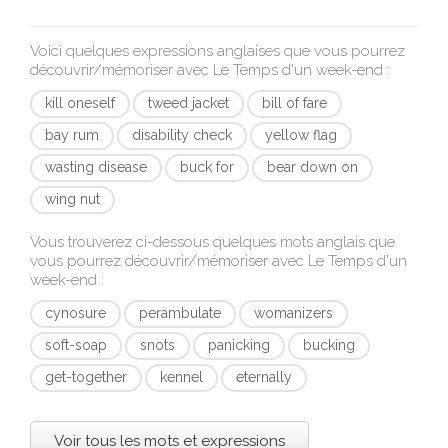
Voici quelques expressions anglaises que vous pourrez
découvrir/mémoriser avec
Le Temps d'un week-end
:
kill oneself
tweed jacket
bill of fare
bay rum
disability check
yellow flag
wasting disease
buck for
bear down on
wing nut
Vous trouverez ci-dessous quelques mots anglais que
vous pourrez découvrir/mémoriser avec
Le Temps d'un
week-end
:
cynosure
perambulate
womanizers
soft-soap
snots
panicking
bucking
get-together
kennel
eternally
Voir tous les mots et expressions