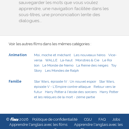
sauvegarder les mots que vous voulez
apprendre, une navigation facilitée dans les
sous-titres, une prononciation lente des
dialogues...
Voir les autres films dans les mêmes catégories :
Animation
Moi, moche et méchant
Les nouveaux héros
Vice-
versa
WALL·E
Là-haut
Monstres & Cie
Le Roi
lion
Le Monde de Nemo
La Reine des neiges
Toy
Story
Les Mondes de Ralph
Famille
Star Wars, épisode IV : Un nouvel espoir
Star Wars,
épisode V - L'Empire contre-attaque
Retour vers le
futur
Harry Potter à l'école des sorciers
Harry Potter
et les reliques de la mort - 2ème partie
fleex
©
2026
Politique de confidentialité
CGU
FAQ
Jobs
Apprendre l'anglais avec les films
Apprendre l'anglais avec les