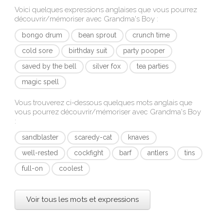
Voici quelques expressions anglaises que vous pourrez
découvrir/mémoriser avec
Grandma's Boy
:
bongo drum
bean sprout
crunch time
cold sore
birthday suit
party pooper
saved by the bell
silver fox
tea parties
magic spell
Vous trouverez ci-dessous quelques mots anglais que
vous pourrez découvrir/mémoriser avec
Grandma's Boy
:
sandblaster
scaredy-cat
knaves
well-rested
cockfight
barf
antlers
tins
full-on
coolest
Voir tous les mots et expressions