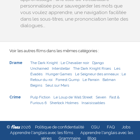
personnalisée pour sauvegarder les mots que
vous voulez apprendre, une navigation facilitée
dans les sous-titres, une prononciation lente des
dialogues...
Voir les autres films dans les mêmes catégories :
Drame
The Dark Knight : Le Chevalier noir
Django
Unchained
Interstellar
The Dark Knight Rises
Les
Évadés
Hunger Games
Le Seigneur des anneaux : Le
Retour du roi
Forrest Gump
Le Parrain
Batman
Begins
Seul sur Mars
Crime
Pulp Fiction
Le Loup de Wall Street
Seven
Fast &
Furious 6
Sherlock Holmes
Insaisissables
fleex
©
2026
Politique de confidentialité
CGU
FAQ
Jobs
Apprendre l'anglais avec les films
Apprendre l'anglais avec les
séries
Grammaire
Blog