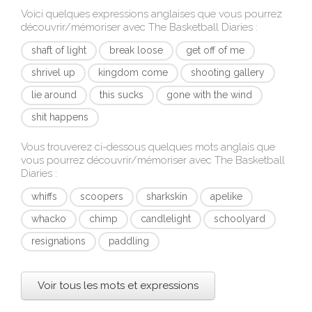
Voici quelques expressions anglaises que vous pourrez
découvrir/mémoriser avec
The Basketball Diaries
:
shaft of light
break loose
get off of me
shrivel up
kingdom come
shooting gallery
lie around
this sucks
gone with the wind
shit happens
Vous trouverez ci-dessous quelques mots anglais que
vous pourrez découvrir/mémoriser avec
The Basketball
Diaries
:
whiffs
scoopers
sharkskin
apelike
whacko
chimp
candlelight
schoolyard
resignations
paddling
Voir tous les mots et expressions