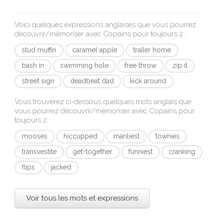
Voici quelques expressions anglaises que vous pourrez
découvrir/mémoriser avec
Copains pour toujours 2
:
stud muffin
caramel apple
trailer home
bash in
swimming hole
free throw
zip it
street sign
deadbeat dad
kick around
Vous trouverez ci-dessous quelques mots anglais que
vous pourrez découvrir/mémoriser avec
Copains pour
toujours 2
:
mooses
hiccupped
manliest
townies
transvestite
get-together
funniest
cranking
flips
jacked
Voir tous les mots et expressions