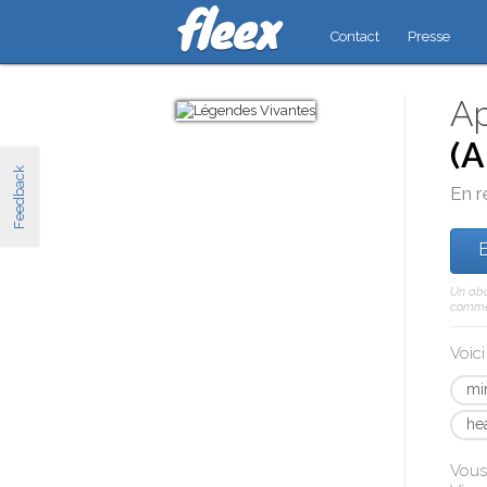
Contact
Presse
Ap
(A
Feedback
En r
E
Un abo
comme 
Voic
mi
he
Vous