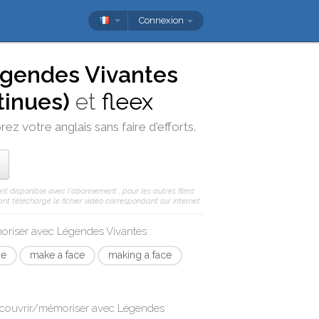
Connexion
gendes Vivantes
inues)
et
fleex
rez votre anglais sans faire d'efforts.
ont disponible avec l'abonnement ; pour les autres films
nt téléchargé le fichier vidéo correspondant sur internet.
moriser avec
Légendes Vivantes
:
me
make a face
making a face
écouvrir/mémoriser avec
Légendes