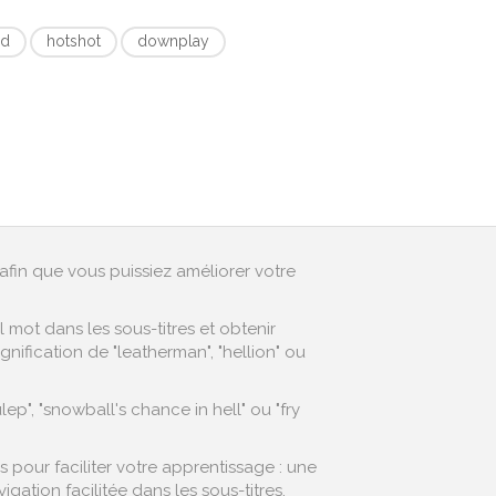
ed
hotshot
downplay
afin que vous puissiez améliorer votre
mot dans les sous-titres et obtenir
nification de "leatherman", "hellion" ou
p", "snowball's chance in hell" ou "fry
pour faciliter votre apprentissage : une
ation facilitée dans les sous-titres,