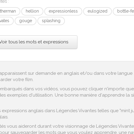
ntes
:
atherman
hellion
expressionless
eulogized
bottle-f
ivates
gouge
splashing
Voir tous les mots et expressions
ex apparaissent sur demande en anglais et/ou dans votre langue 
arder votre film.
embarqués dans vos vidéos, vous pouvez cliquer n'importe quel 
es exemples d'utilisation. Une bonne manière d'apprendre la sig
xpressions anglais dans Légendes Vivantes telles que "mint jule
ais.
és vous aideront durant votre visionnage de Légendes Vivantes 
pour sauvegarder les mots que vous voulez apprendre, une navig