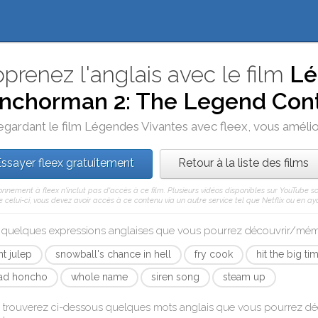
prenez l'anglais avec le film
Lé
nchorman 2: The Legend Cont
egardant le film
Légendes Vivantes
avec
fleex
, vous amélio
ssayer fleex gratuitement
Retour à la liste des films
nnement à fleex n'inclut pas d'accès à ce film. Plusieurs vidéos disponibles sur YouTube s
celui-ci, vous devez avoir accès à ce contenu via un autre service tel que Netflix ou en aya
i quelques expressions anglaises que vous pourrez découvrir/mé
nt julep
snowball's chance in hell
fry cook
hit the big ti
ad honcho
whole name
siren song
steam up
 trouverez ci-dessous quelques mots anglais que vous pourrez d