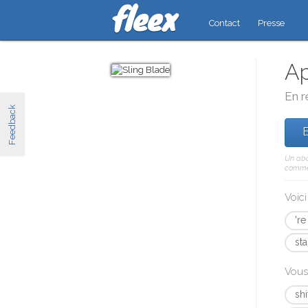
Contact
Presse
Ap
En r
Feedback
E
Un abo
comme 
Voic
're
sta
Vous
shi