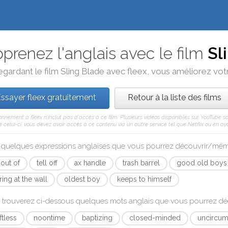
prenez l'anglais avec le film
Sl
egardant le film
Sling Blade
avec
fleex
, vous améliorez votre
ssayer fleex gratuitement
Retour à la liste des films
nnement à fleex n'inclut pas d'accès à ce film. Plusieurs vidéos disponibles sur YouTube s
celui-ci, vous devez avoir accès à ce contenu via un autre service tel que Netflix ou en aya
i quelques expressions anglaises que vous pourrez découvrir/mé
 out of
tell off
ax handle
trash barrel
good old boys
ring at the wall
oldest boy
keeps to himself
 trouverez ci-dessous quelques mots anglais que vous pourrez d
ftless
noontime
baptizing
closed-minded
uncircum