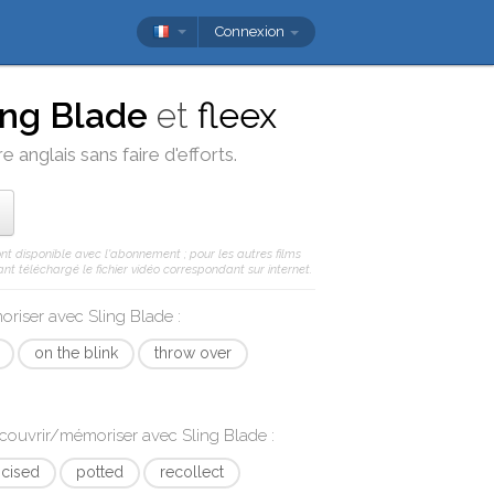
Connexion
ing Blade
et
fleex
 anglais sans faire d'efforts.
ont disponible avec l'abonnement ; pour les autres films
nt téléchargé le fichier vidéo correspondant sur internet.
moriser avec
Sling Blade
:
on the blink
throw over
écouvrir/mémoriser avec
Sling Blade
:
cised
potted
recollect