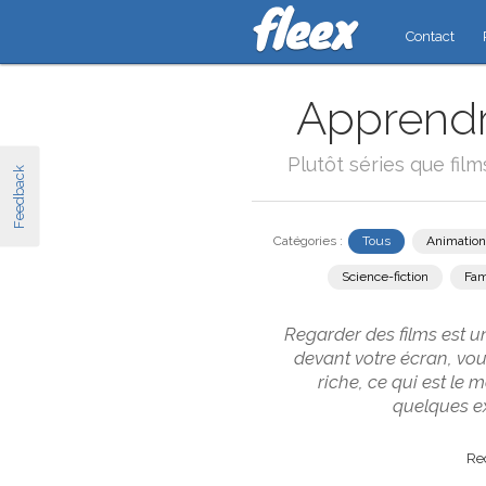
Contact
Apprendre
Plutôt séries que fil
Feedback
Catégories :
Tous
Animation
Science-fiction
Fam
Regarder des films est u
devant votre écran, vo
riche, ce qui est le
quelques ex
Rec