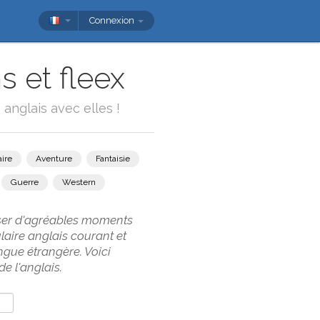
Connexion
s et fleex
anglais avec elles !
ire
Aventure
Fantaisie
Guerre
Western
asser d'agréables moments
aire anglais courant et
ngue étrangère. Voici
e l'anglais.