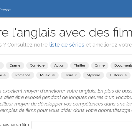
Presse
 l'anglais avec des film
ms ? Consultez notre
liste de séries
et améliorez votre 
Drame
Comédie
Action
Thriller
Crime
Documenta
ille
Romance
Musique
Horreur
Mystère
Historique
n excellent moyen d'améliorer votre anglais. En plus de p
us allez être exposé pendant de longues heures à un vocabul
 meilleur moyen de développer vos compétences dans une la
emples de films pour vous aider dans votre apprentissage d
hercher un film :