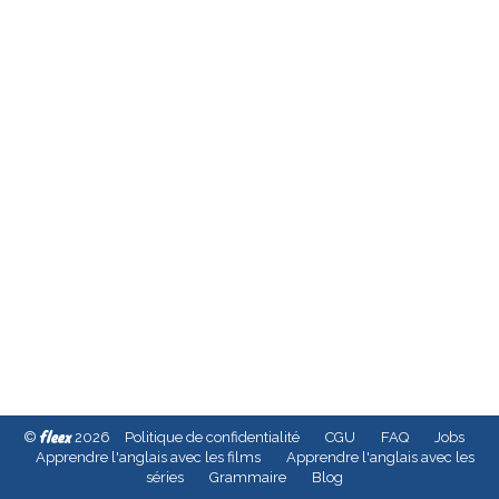
fleex
©
2026
Politique de confidentialité
CGU
FAQ
Jobs
Apprendre l'anglais avec les films
Apprendre l'anglais avec les
séries
Grammaire
Blog