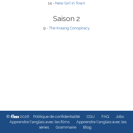
14 -
New Girl In Town
Saison 2
9 -
The Kraang Conspiracy
fleex
©
2026
Politique de confidentialité
CGU
FAQ
Jobs
Apprendre l'anglais avec les films
Apprendre l'anglais avec les
séries
Grammaire
Blog