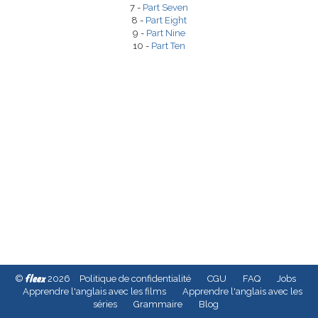
7 -
Part Seven
8 -
Part Eight
9 -
Part Nine
10 -
Part Ten
fleex
©
2026
Politique de confidentialité
CGU
FAQ
Jobs
Apprendre l'anglais avec les films
Apprendre l'anglais avec les
séries
Grammaire
Blog