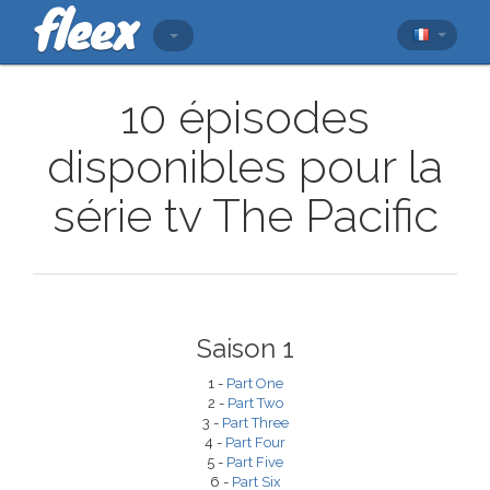
10 épisodes
disponibles pour la
série tv The Pacific
Saison 1
1 -
Part One
2 -
Part Two
3 -
Part Three
4 -
Part Four
5 -
Part Five
6 -
Part Six