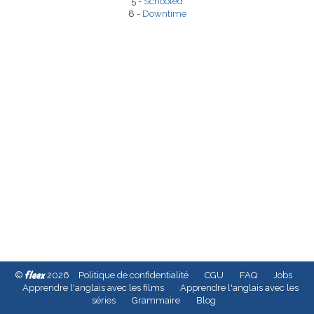
5 -
Schooled
8 -
Downtime
fleex
©
2026
Politique de confidentialité
CGU
FAQ
Jobs
Apprendre l'anglais avec les films
Apprendre l'anglais avec les
séries
Grammaire
Blog