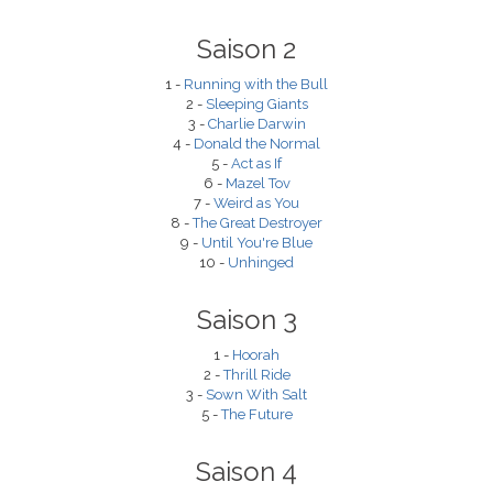
Saison 2
1 -
Running with the Bull
2 -
Sleeping Giants
3 -
Charlie Darwin
4 -
Donald the Normal
5 -
Act as If
6 -
Mazel Tov
7 -
Weird as You
8 -
The Great Destroyer
9 -
Until You're Blue
10 -
Unhinged
Saison 3
1 -
Hoorah
2 -
Thrill Ride
3 -
Sown With Salt
5 -
The Future
Saison 4