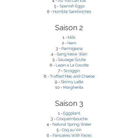
4 -
All You Can Eat
5 -
Spanish Eggs
6 -
Horrible Sandwiches
Saison 2
1 -
Milk
2 -
Ham
3 -
Parmigiana
4 -
Gang Keow Wan
5 -
Sausage Sizzle
6 -
Lapin a La Cocotte
7 -
Scroggin
8 -
Truffled Mac and Cheese
9 -
Skinny Latte
10 -
Margherita
Saison 3
1 -
Eggplant
3 -
Croquembouche
4 -
Natural Spring Water
5 -
Coq au Vin
6 -
Pancakes With Faces