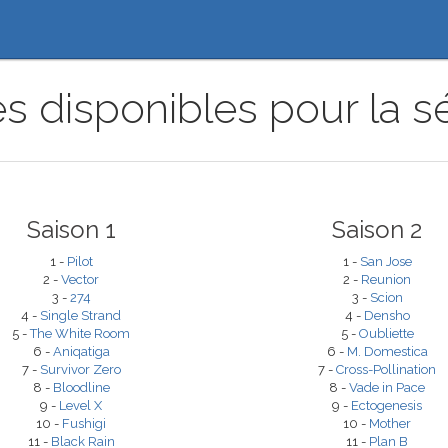
s disponibles pour la sér
Saison 1
Saison 2
1 -
Pilot
1 -
San Jose
2 -
Vector
2 -
Reunion
3 -
274
3 -
Scion
4 -
Single Strand
4 -
Densho
5 -
The White Room
5 -
Oubliette
6 -
Aniqatiga
6 -
M. Domestica
7 -
Survivor Zero
7 -
Cross-Pollination
8 -
Bloodline
8 -
Vade in Pace
9 -
Level X
9 -
Ectogenesis
10 -
Fushigi
10 -
Mother
11 -
Black Rain
11 -
Plan B