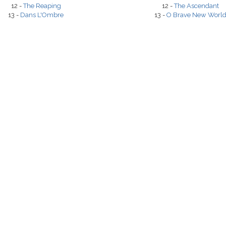
12 -
The Reaping
12 -
The Ascendant
13 -
Dans L'Ombre
13 -
O Brave New Worl