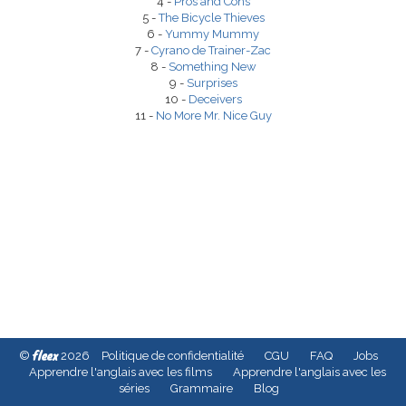
4 -
Pros and Cons
5 -
The Bicycle Thieves
6 -
Yummy Mummy
7 -
Cyrano de Trainer-Zac
8 -
Something New
9 -
Surprises
10 -
Deceivers
11 -
No More Mr. Nice Guy
fleex
©
2026
Politique de confidentialité
CGU
FAQ
Jobs
Apprendre l'anglais avec les films
Apprendre l'anglais avec les
séries
Grammaire
Blog