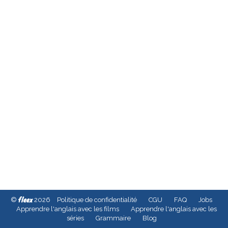
fleex
©
2026
Politique de confidentialité
CGU
FAQ
Jobs
Apprendre l'anglais avec les films
Apprendre l'anglais avec les
séries
Grammaire
Blog