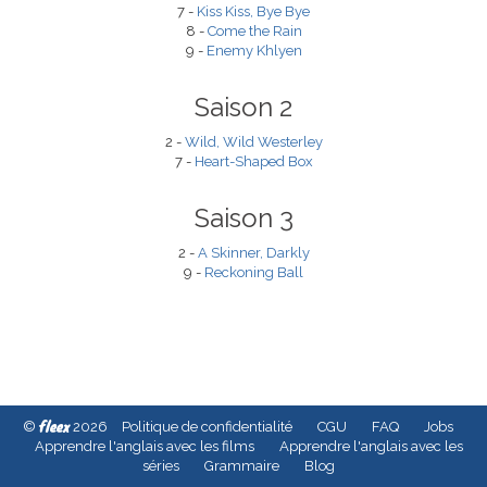
7 -
Kiss Kiss, Bye Bye
8 -
Come the Rain
9 -
Enemy Khlyen
Saison 2
2 -
Wild, Wild Westerley
7 -
Heart-Shaped Box
Saison 3
2 -
A Skinner, Darkly
9 -
Reckoning Ball
fleex
©
2026
Politique de confidentialité
CGU
FAQ
Jobs
Apprendre l'anglais avec les films
Apprendre l'anglais avec les
séries
Grammaire
Blog