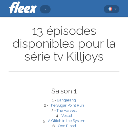
13 épisodes
disponibles pour la
série tv Killjoys
Saison 1
1 -
Bangarang
2 -
The Sugar Point Run
3 -
The Harvest
4 -
Vessel
5 -
A Glitch in the System
6 -
One Blood