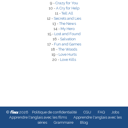
9 -
Crazy for You
10 -
A Cry for Help
11 -
Tell All
12 -
Secrets and Lies
13 -
The News
14 -
My Hero
15 -
Lost and Found
16 -
Salvation
17 -
Fun and Games
18 -
The Woods
19 -
Love Hurts
20 -
Love Kills
fleex
©
2026
Politique de confidentialité
CGU
FAQ
Jobs
Apprendre l'anglais avec les films
Apprendre l'anglais avec les
séries
Grammaire
Blog