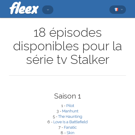
18 épisodes
disponibles pour la
série tv Stalker
Saison 1
1 -
Pilot
3 -
Manhunt
5 -
The Haunting
6 -
Love Is a Battlefield
7 -
Fanatic
8 -
Skin