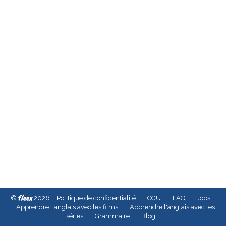
fleex
©
2026
Politique de confidentialité
CGU
FAQ
Jobs
Apprendre l'anglais avec les films
Apprendre l'anglais avec les
séries
Grammaire
Blog